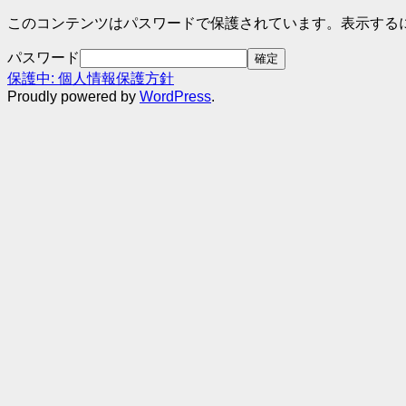
idear
コ
このコンテンツはパスワードで保護されています。表示する
テ
ン
ス
パスワード
テ
ト
保護中: 個人情報保護方針
ン
Proudly powered by
WordPress
.
ツ
へ
ス
キ
ッ
プ